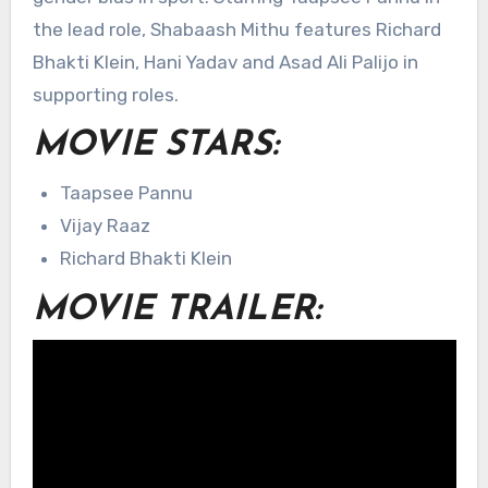
the lead role, Shabaash Mithu features Richard
Bhakti Klein, Hani Yadav and Asad Ali Palijo in
supporting roles.
MOVIE STARS:
Taapsee Pannu
Vijay Raaz
Richard Bhakti Klein
MOVIE
TRAILER: