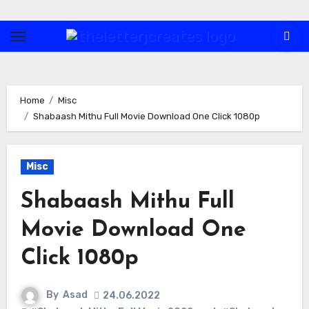
Skip
to
content
Home
Misc
Shabaash Mithu Full Movie Download One Click 1080p
Misc
Shabaash Mithu Full
Movie Download One
Click 1080p
By
Asad
24.06.2022