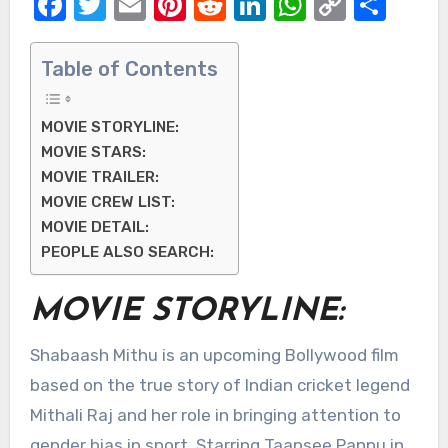
Facebook
Twitter
Email
Pinterest
Reddit
LinkedIn
WhatsAp
Copy
Sha
Link
Table of Contents
MOVIE STORYLINE:
MOVIE STARS:
MOVIE TRAILER:
MOVIE CREW LIST:
MOVIE DETAIL:
PEOPLE ALSO SEARCH:
MOVIE STORYLINE:
Shabaash Mithu is an upcoming Bollywood film
based on the true story of Indian cricket legend
Mithali Raj and her role in bringing attention to
gender bias in sport. Starring Taapsee Pannu in