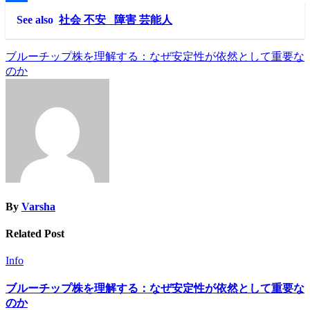
Link
Share
See also
社会 不安 障害 芸能人
Post
ブルーチップ株を理解する：なぜ安定性が依然として重要な
のか
navigation
By
Varsha
Related Post
Info
ブルーチップ株を理解する：なぜ安定性が依然として重要な
のか