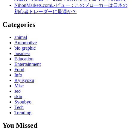
NihonMarkets.comレビュー：このブローカーは日本の
初心者トレーダーに最適か？
Categories
animal
Automotive
bio graphic
business
Education
Entertainment
Food
Info
Kyusyoku
Misc
seo
skin
Syoubyo
Tech
Trending
You Missed