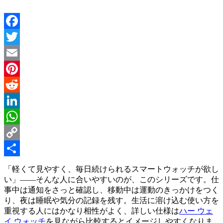
Facebook
Twitter
Email
Pinterest
Reddit
LinkedIn
WhatsApp
Copy
Link
Share
「軽くて見やすく、毎日続けられるスマートウォッチが欲し
い」——そんな人に合いやすいのが、このシリーズです。仕
事中は通知をさっと確認し、移動中は運動のきっかけをつく
り、夜は睡眠や気分の記録を残す。生活に溶け込む使い方を
重視する人にはかなり相性がよく、詳しい仕様は
ハー ウェ
イ ウォッチ
を見ながら比較するとイメージしやすくなりま