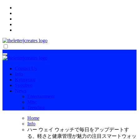
Skip
to
content
傷病手当金を確実に受け取る方法
傷病手当金を確実に受け取る方法
Contact Us
Info
Kyusyoku
Syoubyo
News
Entertainment
Misc
Trending
Home
Info
ハー ウェイ ウォッチで毎日をアップデートす
る、軽さと健康管理が魅力の注目スマートウォッ