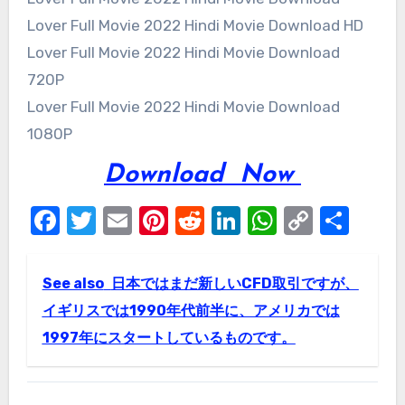
Lover Full Movie 2022 Hindi Movie Download HD
Lover Full Movie 2022 Hindi Movie Download
720P
Lover Full Movie 2022 Hindi Movie Download
1080P
Download
Now
Facebook
Twitter
Email
Pinterest
Reddit
LinkedIn
WhatsAp
Copy
Sha
Link
See also
日本ではまだ新しいCFD取引ですが、
イギリスでは1990年代前半に、アメリカでは
1997年にスタートしているものです。