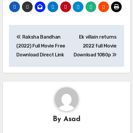
Post
Raksha Bandhan
Ek villain returns
navigation
(2022) Full Movie Free
2022 full Movie
Download Direct Link
Download 1080p
By
Asad