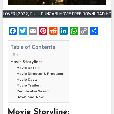
LOVER (2022) FULL PUNJABI MOVIE FREE DOWNLOAD HD
Facebook
Twitter
Email
Pinterest
Reddit
LinkedIn
WhatsAp
Copy
Sha
Link
Table of Contents
Movie Storyline:
Movie Detail:
Movie Director & Producer
Movie Cast:
Movie Trailer:
People also Search:
Download Now
Movie Storyline: