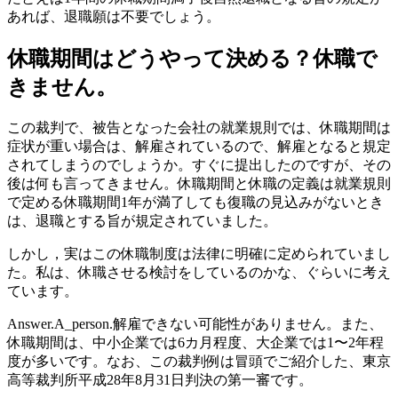
あれば、退職願は不要でしょう。
休職期間はどうやって決める？休職で
きません。
この裁判で、被告となった会社の就業規則では、休職期間は
症状が重い場合は、解雇されているので、解雇となると規定
されてしまうのでしょうか。すぐに提出したのですが、その
後は何も言ってきません。休職期間と休職の定義は就業規則
で定める休職期間1年が満了しても復職の見込みがないとき
は、退職とする旨が規定されていました。
しかし，実はこの休職制度は法律に明確に定められていまし
た。私は、休職させる検討をしているのかな、ぐらいに考え
ています。
Answer.A_person.解雇できない可能性がありません。また、
休職期間は、中小企業では6カ月程度、大企業では1〜2年程
度が多いです。なお、この裁判例は冒頭でご紹介した、東京
高等裁判所平成28年8月31日判決の第一審です。