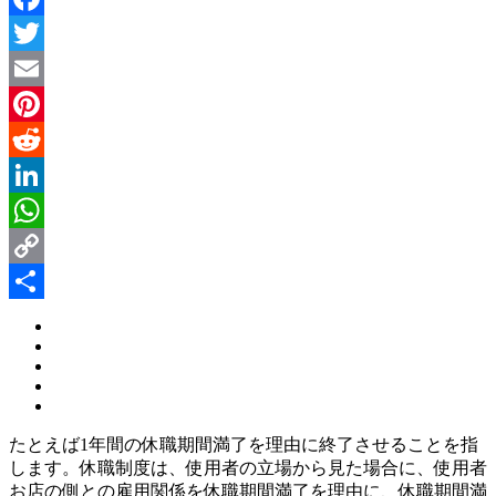
Facebook
Twitter
Email
Pinterest
Reddit
LinkedIn
WhatsApp
Copy
Link
Share
たとえば1年間の休職期間満了を理由に終了させることを指
します。休職制度は、使用者の立場から見た場合に、使用者
お店の側との雇用関係を休職期間満了を理由に、休職期間満