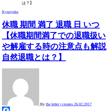
は？】
Kyusyoku
休職 期間 満了 退職 日 いつ
【休職期間満了での退職扱い
や解雇する時の注意点も解説
自然退職とは？】
By
the letter j creates
26.02.2017