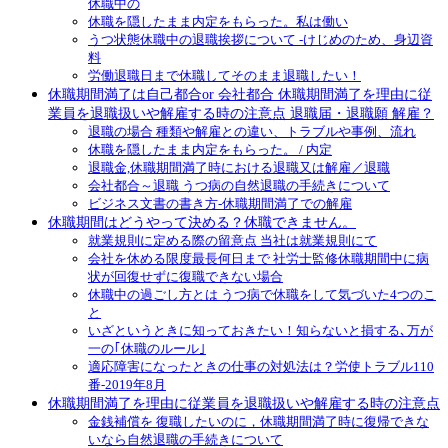
休職中の
休職を隠したまま内定をもらった。私は働い
うつ状態休職中の退職挨拶について -けじめのため、身辺資
料
労働退職日まで休職してそのまま退職したい！
休職期間満了は自己都合or 会社都合 休職期間満了を理由に従
業員を退職扱いや解雇する時の注意点 退職届・退職願 解雇？
退職の場合 種類や解雇との違い、トラブルや事例、流れ
休職を隠したまま内定をもらった。 / 内定
退職金,休職期間満了時における退職又は解雇／退職
会社都合～退職 うつ病の自然退職の手続きについて
ビジネス文書の書き方-休職期間満了での解雇
休職期間はどうやって決める？休職できません。
就業規則に定める際の留意点 当社は就業規則にて
会社を休める限度最長何日まで 社労士監修休職期間中に病
状が回復せずに復職できない場合
休職中の過ごし方とは うつ病で休職をして気づいた4つのこ
と
いざというときに知っておきたい！知らないと損する､万が
一の｢休職のルール｣
適応障害になったときの仕事の対処法は？労使トラブル110
番-2019年8月
休職期間満了を理由に従業員を退職扱いや解雇する時の注意点
金銭補償を 復職したいのに，休職期間満了時に復帰できな
いなら自然退職の手続きについて