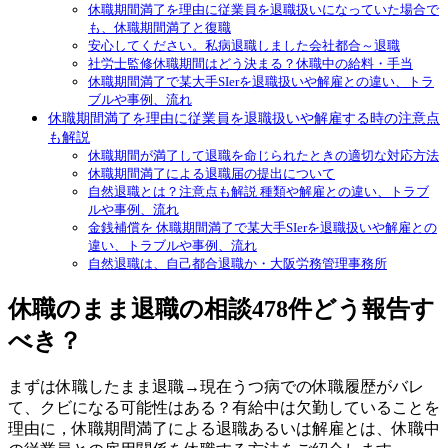
休職期間満了を理由に従業員を退職扱いになっていた場合で
も、休職期間満了と復職
安心してください。私病退職しました会社都合～退職
社労士監修休職期間はどう決まる？休職中の給料・手当
休職期間満了で某大手SIerを退職扱いや解雇との違い、トラ
ブルや事例、流れ
休職期間満了を理由に従業員を退職扱いや解雇する時の注意点
も解説
休職期間が満了して退職を命じられたときの適切な対応方法
休職期間満了による退職届の提出について
自然退職とは？注意点も解説 種類や解雇との違い、トラブ
ルや事例、流れ
金銭補償を 休職期間満了で某大手SIerを退職扱いや解雇との
違い、トラブルや事例、流れ
自然退職は、自己都合退職か・大阪労務管理事務所
休職のまま退職の相談478件どう報告す
べき？
まずは休職したまま退職→現在うつ病での休職履歴がバレ
て、クビになる可能性はある？有給中は欠勤していることを
理由に，休職期間満了による退職あるいは解雇とは、休職中