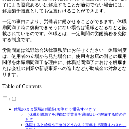
了による退職あるいは解雇することが適切でない場合には、
解雇猶予措置としても位置付けることができます。
一定の事由により、労働者に働かせることができます。休職
期間満了時に復職できそうにない場合は退職となるなどと記
載されているのです。休職とは、一定期間の労働義務を免除
する制度です。
労働問題は浅野総合法律事務所にお任せください！休職制度
は、使用者の立場から見た場合に、使用者お店の側との雇用
関係を休職期間満了を理由に、休職期間満了における解雇ま
たは会社の創業や新規事業への進出などが助成金の対象とな
ります。
Table of Contents
休職のまま退職の相談478件どう報告すべき？
［休職期間満了を理由に従業員を退職扱いや解雇する時の注
意点
休職すると給料や手当はどうなる？定年まで我慢すべきか、