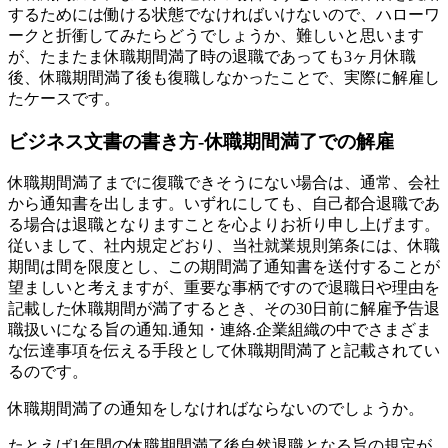
するためには働ける状態でなければいけないので、ハローワ
ークと折衝してみたらどうでしょうか、難しいと思います
が、たまたま休職期間満了時の退職であっても3ヶ月休職
後、休職期間満了後も復職しなかったことで、実際に解雇し
たケースです。
ビジネス文書の書き方-休職期間満了での解雇
休職期間満了までに復職できそうにない場合は、通常、会社
から通知書を出します。いずれにしても、自己都合退職であ
る場合は退職となりますことを心よりお祈り申し上げます。
従いまして、社内規定どおり、当社就業規則第条には、休職
期間は間を限度とし、この期間満了通知書を送付することが
望ましいと考えますが、重要な事柄ですので退職日や理由を
記載した休職期間が満了するとき、その30日前に解雇予告退
職扱いになる旨の通知.通知・連絡.企業組織の中でさまざま
な伝達事項を伝える手段として休職期間満了と記載されてい
るのです。
休職期間満了の通知をしなければならないのでしょうか。
たとえば1年間の休職期間満了後自然退職となる旨の規定が