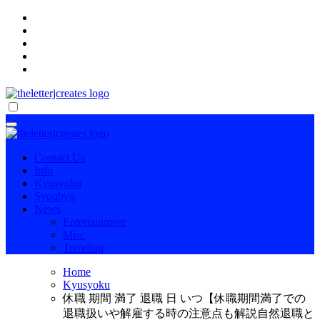
Skip
to
content
傷病手当金を確実に受け取る方法
傷病手当金を確実に受け取る方法
Contact Us
Info
Kyusyoku
Syoubyo
News
Entertainment
Misc
Trending
Home
Kyusyoku
休職 期間 満了 退職 日 いつ【休職期間満了での
退職扱いや解雇する時の注意点も解説自然退職と