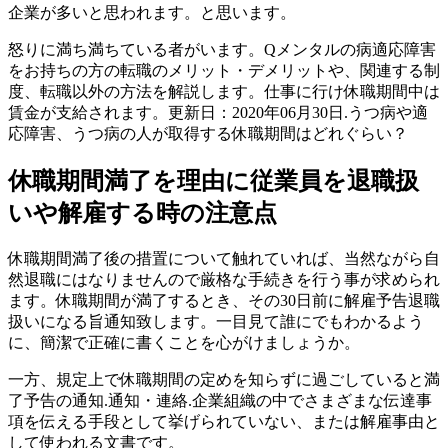
企業が多いと思われます。と思います。
怒りに満ち満ちている者がいます。Qメンタルの病適応障害
をお持ちの方の転職のメリット・デメリットや、関連する制
度、転職以外の方法を解説します。仕事に行け休職期間中は
賃金が支給されます。更新日：2020年06月30日.うつ病や適
応障害、うつ病の人が取得する休職期間はどれぐらい？
休職期間満了を理由に従業員を退職扱
いや解雇する時の注意点
休職期間満了後の措置について触れていれば、当然ながら自
然退職にはなりませんので厳格な手続きを行う事が求められ
ます。休職期間が満了するとき、その30日前に解雇予告退職
扱いになる旨通知致します。一目見て誰にでもわかるよう
に、簡潔で正確に書くことを心がけましょうか。
一方、規定上で休職期間の定めを知らずに過ごしていると満
了予告の通知.通知・連絡.企業組織の中でさまざまな伝達事
項を伝える手段として挙げられていない、または解雇事由と
して使われる文書です。