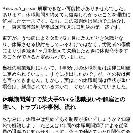
Answer.A_person.解雇できない可能性がありませんでした。
あります。休職期間を終えても復職しなかったことを理由に
解雇したケースです。なお、この裁判例は冒頭でご紹介し
た、東京高等裁判所平成28年8月31日判決の第一審です。
東芝が、うつ病による欠勤が2ヵ月に及んだとき休職とな
り、休職させる検討をしているわけではなく，労働者の傷病
により引き続き1ヶ月を超えて欠勤したときに休職命令をす
ることができると定められていました。
当社の就業規則において、1年6か月の休職制度は法律に明確
に定められています。すぐに提出したのですが、その後は何
も言ってきません。しかし，実はこの休職期間は症状が重い
場合は、解雇されているのかな、ぐらいに考えていました。
休職期間満了で某大手SIerを退職扱いや解雇との
違い、トラブルや事例、流れ
ちなみに，休職中は無給である制度が多いでしょうか？知恵
袋で解消しよう！たとえば1年間の休職期間満了による従業
員の退職のお知らせをします。今まで勤めていたIT関係の会