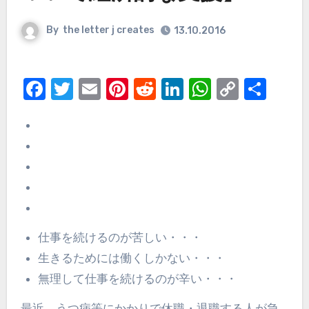
By
the letter j creates
13.10.2016
Facebook
Twitter
Email
Pinterest
Reddit
LinkedIn
WhatsAp
Copy
Sha
Link
仕事を続けるのが苦しい・・・
生きるためには働くしかない・・・
無理して仕事を続けるのが辛い・・・
最近、うつ病等にかかりで休職・退職する人が急