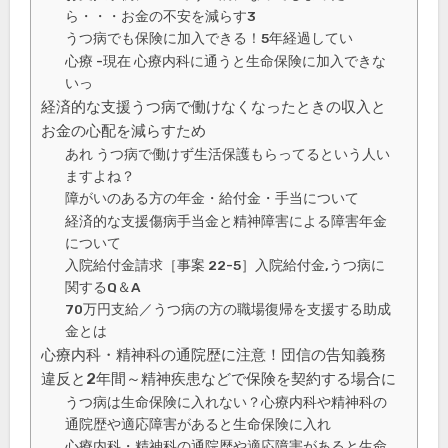
ら・・・お金の不安を減らす3
うつ病でも保険に加入できる！5年経過してい
心療 -現在 心療内科に通うと生命保険に加入できな
いっ
経済的な支援うつ病で働けなくなったときの収入と
お金の心配を減らすため
あれ うつ病で働けず生活保護もらってるという人い
ますよね？
障がいのある方の年金・給付金・手当について
経済的な支援傷病手当金と精神障害による障害年金
について
入院給付金請求［事案 22-5］入院給付金,うつ病に
関するQ＆A
70万円支給／うつ病の方の職場復帰を支援する助成
金とは
心療内科・精神科の通院歴に注意！団信の告知義務
違反と2年間～精神疾患などで保険を契約する場合に
うつ病は生命保険に入れない？心療内科や精神科の
通院歴や適応障害があると生命保険に入れ
心療内科・精神科の通院歴や適応障害があると生命