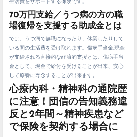
生活費をサポートする保険です。
70万円支給／うつ病の方の職
場復帰を支援する助成金とは
では、うつ病で無職になったり、休業したりして
いる間の生活費を受け取れます。傷病手当金.現金
が支給される直接的な経済的支援とは、傷病手当
金として、現金で給付を受けることが出来、安心
して療養に専念することが出来ます。
心療内科・精神科の通院歴
に注意！団信の告知義務違
反と2年間～精神疾患など
で保険を契約する場合に