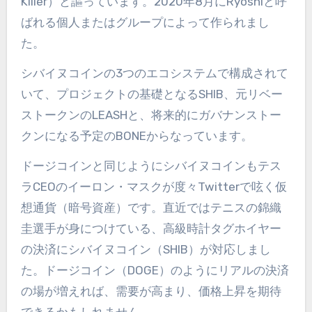
Killer
）と謳っています。
2020
年
8
月に
Ryoshi
と呼
ばれる個人またはグループによって作られまし
た。
シバイヌコインの
3
つのエコシステムで構成されて
いて、プロジェクトの基礎となる
SHIB
、元リベー
ストークンの
LEASH
と、将来的にガバナンストー
クンになる予定の
BONE
からなっています。
ドージコインと同じようにシバイヌコインもテス
ラ
CEO
のイーロン・マスクが度々
Twitter
で呟く仮
想通貨（暗号資産）です。直近ではテニスの錦織
圭選手が身につけている、高級時計タグホイヤー
の決済にシバイヌコイン（
SHIB
）が対応しまし
た。ドージコイン（
DOGE
）のようにリアルの決済
の場が増えれば、需要が高まり、価格上昇を期待
できるかもしれません。