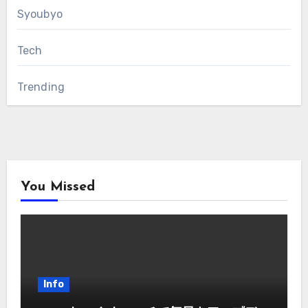
Syoubyo
Tech
Trending
You Missed
Info