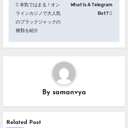
本気ではまる！オン
What Is A Telegram
navigation
ラインカジノで大人気
Bot?
のブラックジャックの
種類を紹介
By
samanvya
Related Post