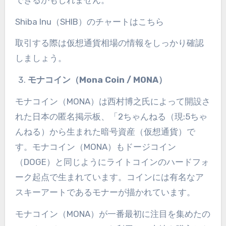
Shiba Inu
（
SHIB
）のチャート
はこちら
取引する際は
仮想通貨相場
の情報をしっかり確認
しましょう。
モナコイン（
Mona Coin / MONA
）
モナコイン（
MONA
）は西村博之氏によって開設さ
れた日本の匿名掲示板、「
2
ちゃんねる（現
:5
ちゃ
んねる）から生まれた暗号資産（仮想通貨）で
す。モナコイン（
MONA
）もドージコイン
（
DOGE
）と同じようにライトコインのハードフォ
ーク起点で生まれています。コインには有名なア
スキーアートであるモナーが描かれています。
モナコイン（
MONA
）が一番最初に注目を集めたの