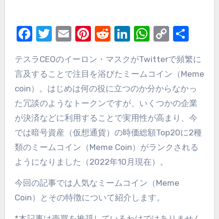
Facebook
Twitter
Email
Pinterest
Reddit
LinkedIn
WhatsAp
Copy
Sha
Link
テスラ
CEO
のイーロン・マスクが
Twitter
で頻繁に
言及することで注目を浴びたミームコイン（
Meme
coin
）。はじめは何の役に立つのか分からなかっ
た冗談のようなトークンですが、いくつかの企業
が決済などに利用することで実用性が高まり、今
では暗号資産（仮想通貨）の時価総額
Top20
に
2
種
類のミームコイン（
Meme Coin
）がランクされる
ようになりました（
2022
年
10
月現在）。
今回の記事では人気なミームコイン（
Meme
Coin
）とその特徴について紹介します。
*
本記事は売買を推奨しているわけではありません