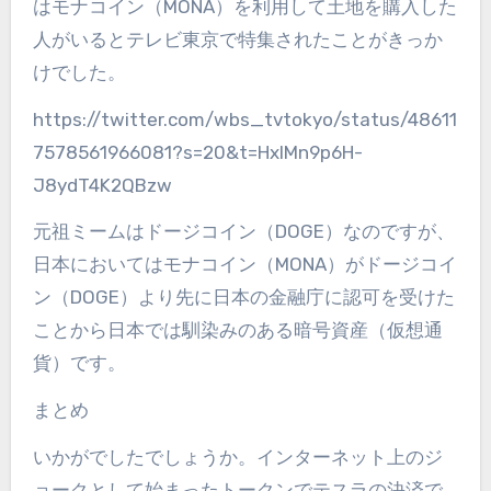
はモナコイン（
MONA
）を利用して土地を購入した
人がいるとテレビ東京で特集されたことがきっか
けでした。
https://twitter.com/wbs_tvtokyo/status/48611
7578561966081?s=20&t=HxlMn9p6H-
J8ydT4K2QBzw
元祖ミームはドージコイン（
DOGE
）なのですが、
日本においてはモナコイン（
MONA
）がドージコイ
ン（
DOGE
）より先に日本の金融庁に認可を受けた
ことから日本では馴染みのある暗号資産（仮想通
貨）です。
まとめ
いかがでしたでしょうか。インターネット上のジ
ョークとして始まったトークンでテスラの決済で