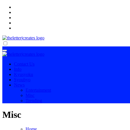
Skip
to
content
傷病手当金を確実に受け取る方法
傷病手当金を確実に受け取る方法
Contact Us
Info
Kyusyoku
Syoubyo
News
Entertainment
Misc
Trending
Misc
Home