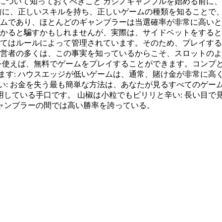
について知っておくべきこと カジノギャンブルを始める前に
る前に、正しいスキルを持ち、正しいゲームの種類を知ることで
ームであり、ほとんどのギャンブラーは当選確率が非常に高いと
儲かると騙すかもしれませんが、実際は、サイドベットをすると
全てはルールによって管理されています。そのため、プレイする
経営者の多くは、この事実を知っているからこそ、スロットの
プを使えば、無料でゲームをプレイすることができます。コンプ
ます: ハウスエッジが低いゲームは、通常、賭け金が非常に高
い: お金を失う最も簡単な方法は、あなたが見るすべてのゲー
ている手口です。 山椒は小粒でもピリリと辛い: 長い目で見
ャンブラーの間では高い勝率を誇っている。