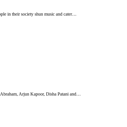
ple in their society shun music and cater…
John Abraham, Arjun Kapoor, Disha Patani and…