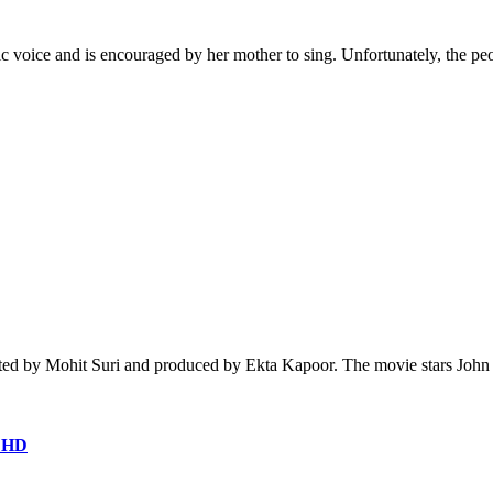
oice and is encouraged by her mother to sing. Unfortunately, the peo
, directed by Mohit Suri and produced by Ekta Kapoor. The movie stars 
 HD