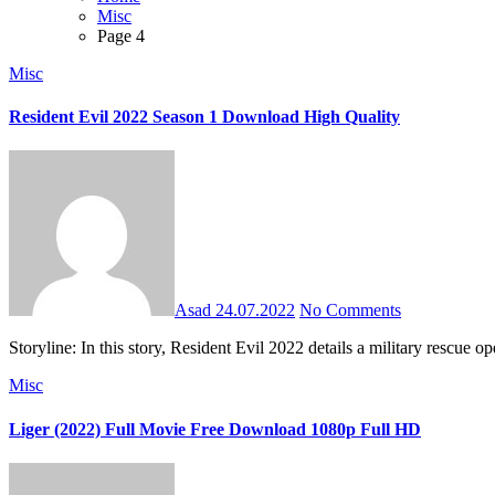
Misc
Page 4
Misc
Resident Evil 2022 Season 1 Download High Quality
Asad
24.07.2022
No Comments
Storyline: In this story, Resident Evil 2022 details a military rescue
Misc
Liger (2022) Full Movie Free Download 1080p Full HD