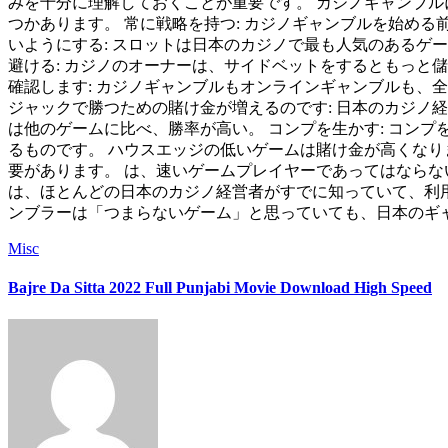
みを十分に理解しておくことが重要です。 カジノギャンブル
つかあります。 常に戦略を持つ: カジノギャンブルを始め
いようにする: スロットは日本のカジノで最も人気のあるゲ
避ける: カジノのオーナーは、サイドベットをするともっと
確認します: カジノギャンブルもオンラインギャンブルも、
ジャックで勝つための賭け金が増えるのです: 日本のカジノ
は他のゲームに比べ、勝率が高い。 コンプを生かす: コン
るものです。 ハウスエッジの低いゲームは賭け金が高くなり
要があります。 は、速いゲームプレイヤーであってはならな
は、ほとんどの日本のカジノ経営者がすでに知っていて、利用し
ンブラーは「つまらないゲーム」と思っていても、日本のギ
Misc
Bajre Da Sitta 2022 Full Punjabi Movie Download High Speed